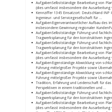
AufgabenSelbstständige Bearbeitung von Pla
(dies umfasst insbesondere die Ausarbeitung
Kennziffer 1345 Einsatzort: Deutschland INP In
Ingenieur- und Servicegesellschaft für …
AufgabenEigenverantwortlicher Aufbau des I
insbesondere:Gewinnung regionaler KundenPar
AufgabenSelbstständige Führung und fachlich
Tragwerksplanung für den konstruktiven Inge
AufgabenSelbstständige Führung und fachlich
Tragwerksplanung für den konstruktiven Inge
AufgabenSelbstständige Bearbeitung von Pla
(dies umfasst insbesondere die Ausarbeitung
AufgabenEigenständige Abwicklung von schlü
Führung mittelgroßer Projekte sowie Übern
AufgabenEigenständige Abwicklung von schlü
Führung mittelgroßer Projekte sowie Übern
Tradition, Erfahrung und Leidenschaft für d
Perspektiven in einem traditionellen und …
AufgabenSelbstständige Führung und fachlich
Tragwerksplanung für den konstruktiven Inge
AufgabenSelbstständige Bearbeitung von Pla
(dies umfasst insbesondere die Ausarbeitung