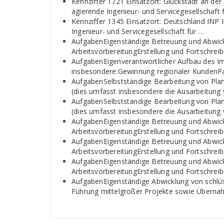
Kennziffer 1721 Einsatzort: Glückstadt an der 
agierende Ingenieur- und Servicegesellschaft 
Kennziffer 1345 Einsatzort: Deutschland INP In
Ingenieur- und Servicegesellschaft für …
AufgabenEigenständige Betreuung und Abwickl
ArbeitsvorbereitungErstellung und Fortschrei
AufgabenEigenverantwortlicher Aufbau des I
insbesondere:Gewinnung regionaler KundenPar
AufgabenSelbstständige Bearbeitung von Pla
(dies umfasst insbesondere die Ausarbeitung
AufgabenSelbstständige Bearbeitung von Pla
(dies umfasst insbesondere die Ausarbeitung
AufgabenEigenständige Betreuung und Abwickl
ArbeitsvorbereitungErstellung und Fortschrei
AufgabenEigenständige Betreuung und Abwickl
ArbeitsvorbereitungErstellung und Fortschrei
AufgabenEigenständige Betreuung und Abwickl
ArbeitsvorbereitungErstellung und Fortschrei
AufgabenEigenständige Abwicklung von schlü
Führung mittelgroßer Projekte sowie Übern